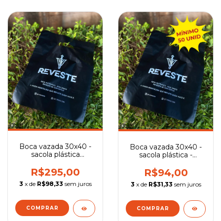
Boca vazada 30x40 -
Boca vazada 30x40 -
sacola plástica
sacola plástica -
personalizada
Quantidade Mínima
R$295,00
R$94,00
3
x de
R$98,33
sem juros
3
x de
R$31,33
sem juros
COMPRAR
COMPRAR