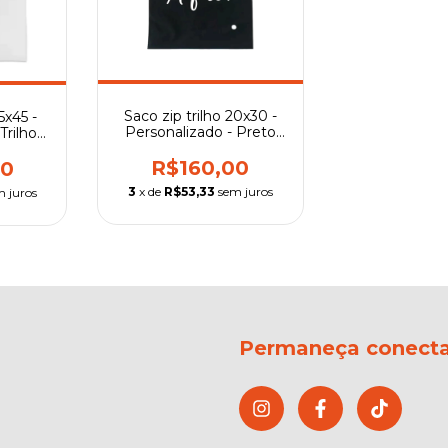
Saco zip trilho 20x30 -
5x45 -
Personalizado - Preto
Trilho
total
R$160,00
00
3
x de
R$53,33
sem juros
m juros
Permaneça conect