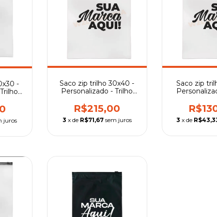
Saco zip trilho 30x40 -
Saco zip tril
0x30 -
Personalizado - Trilho
Personalizad
Trilho
Transparente
Transpa
R$215,00
R$13
0
3
x de
R$71,67
sem juros
3
x de
R$43,3
 juros