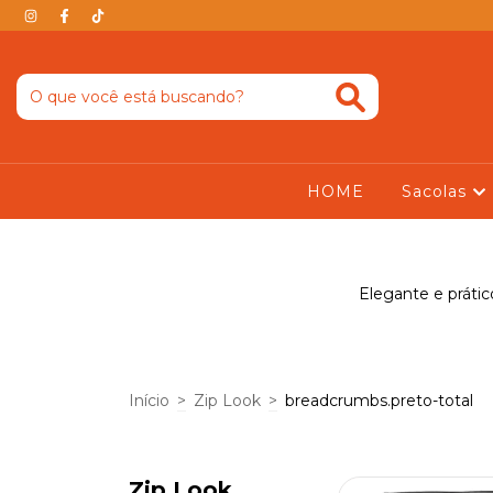
HOME
Sacolas
Elegante e prátic
Início
>
Zip Look
>
breadcrumbs.preto-total
Zip Look