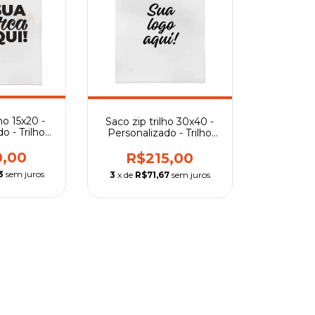
ho 15x20 -
Saco zip trilho 30x40 -
o - Trilho
Personalizado - Trilho
rente
preto
0,00
R$215,00
3
sem juros
3
x de
R$71,67
sem juros