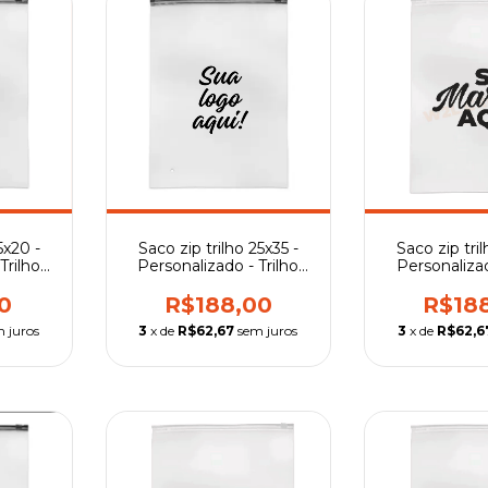
5x20 -
Saco zip tril
Saco zip trilho 25x35 -
Trilho
Personalizad
Personalizado - Trilho
Transpa
preto
0
R$18
R$188,00
 juros
3
x de
R$62,6
3
x de
R$62,67
sem juros