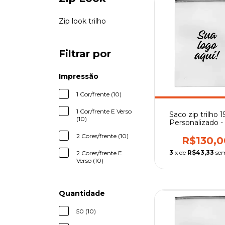
Zip look trilho
Filtrar por
Impressão
1 Cor/frente (10)
1 Cor/frente E Verso
Saco zip trilho 1
(10)
Personalizado - 
preto
2 Cores/frente (10)
R$130,0
3
x de
R$43,33
sem
2 Cores/frente E
Verso (10)
Quantidade
50 (10)