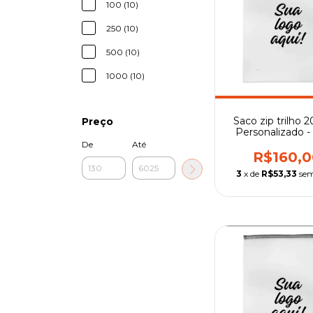
100 (10)
250 (10)
500 (10)
1000 (10)
Saco zip trilho 2
Preço
Personalizado - 
preto
De
Até
R$160,0
3
x de
R$53,33
sem