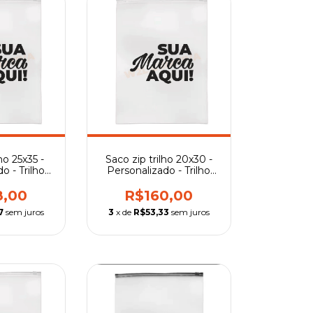
ho 25x35 -
Saco zip trilho 20x30 -
o - Trilho
Personalizado - Trilho
rente
Transparente
8,00
R$160,00
7
sem juros
3
x de
R$53,33
sem juros